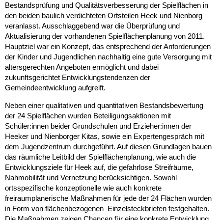
Bestandsprüfung und Qualitätsverbesserung der Spielflächen in
den beiden baulich verdichteten Ortsteilen Heek und Nienborg
veranlasst. Ausschlaggebend war die Überprüfung und
Aktualisierung der vorhandenen Spielflächenplanung von 2011.
Hauptziel war ein Konzept, das entsprechend der Anforderungen
der Kinder und Jugendlichen nachhaltig eine gute Versorgung mit
altersgerechten Angeboten ermöglicht und dabei
zukunftsgerichtet Entwicklungstendenzen der
Gemeindeentwicklung aufgreift.
Neben einer qualitativen und quantitativen Bestandsbewertung
der 24 Spielflächen wurden Beteiligungsaktionen mit
Schüler:innen beider Grundschulen und Erzieher:innen der
Heeker und Nienborger Kitas, sowie ein Expertengespräch mit
dem Jugendzentrum durchgeführt. Auf diesen Grundlagen bauen
das räumliche Leitbild der Spielflächenplanung, wie auch die
Entwicklungsziele für Heek auf, die gefahrlose Streifräume,
Nahmobilität und Vernetzung berücksichtigen. Sowohl
ortsspezifische konzeptionelle wie auch konkrete
freiraumplanerische Maßnahmen für jede der 24 Flächen wurden
in Form von flächenbezogenen Einzelsteckbriefen festgehalten.
Die Maßnahmen zeigen Chancen für eine konkrete Entwicklung