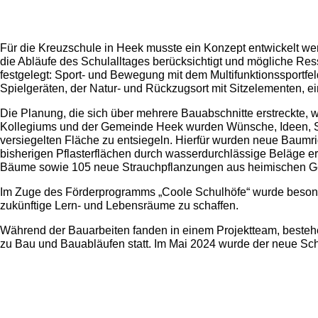
Für die Kreuzschule in Heek musste ein Konzept entwickelt w
die Abläufe des Schulalltages berücksichtigt und mögliche Res
festgelegt: Sport- und Bewegung mit dem Multifunktionssportf
Spielgeräten, der Natur- und Rückzugsort mit Sitzelementen,
Die Planung, die sich über mehrere Bauabschnitte erstreckte, 
Kollegiums und der Gemeinde Heek wurden Wünsche, Ideen, Stä
versiegelten Fläche zu entsiegeln. Hierfür wurden neue Baumr
bisherigen Pflasterflächen durch wasserdurchlässige Beläge e
Bäume sowie 105 neue Strauchpflanzungen aus heimischen Ge
Im Zuge des Förderprogramms „Coole Schulhöfe“ wurde besond
zukünftige Lern- und Lebensräume zu schaffen.
Während der Bauarbeiten fanden in einem Projektteam, best
zu Bau und Bauabläufen statt. Im Mai 2024 wurde der neue Schul