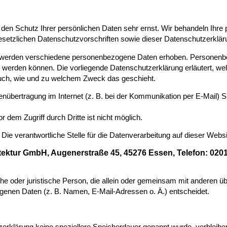
 den Schutz Ihrer persönlichen Daten sehr ernst. Wir behandeln Ih
esetzlichen Datenschutzvorschriften sowie dieser Datenschutzerklär
 werden verschiedene personenbezogene Daten erhoben. Personenb
ert werden können. Die vorliegende Datenschutzerklärung erläutert, w
t auch, wie und zu welchem Zweck das geschieht.
enübertragung im Internet (z. B. bei der Kommunikation per E-Mail) 
 dem Zugriff durch Dritte ist nicht möglich.
:
Die verantwortliche Stelle für die Datenverarbeitung auf dieser Websit
tektur GmbH, Augenerstraße 45, 45276 Essen,
Telefon: 020
liche oder juristische Person, die allein oder gemeinsam mit anderen ü
genen Daten (z. B. Namen, E-Mail-Adressen o. Ä.) entscheidet.
zerklärung keine speziellere Speicherdauer genannt wurde, verblei