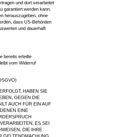
rtragen und dort verarbeitet
u garantiert werden kann.
den herauszugeben, ohne
 werden, dass US-Behörden
uswerten und dauerhaft
bereits erteilte
leibt vom Widerruf
1 DSGVO)
ERFOLGT, HABEN SIE
EBEN, GEGEN DIE
LT AUCH FÜR EIN AUF
 DENEN EINE
 WIDERSPRUCH
ERARBEITEN, ES SEI
EISEN, DIE IHRE
ER GELTENDMACHUNG,