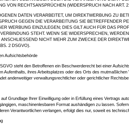
G VON RECHTSANSPRÜCHEN (WIDERSPRUCH NACH ART. 21 
ENEN DATEN VERARBEITET, UM DIREKTWERBUNG ZU BETR
ERSPRUCH GEGEN DIE VERARBEITUNG SIE BETREFFENDER
R WERBUNG EINZULEGEN; DIES GILT AUCH FÜR DAS PROFI
VERBINDUNG STEHT. WENN SIE WIDERSPRECHEN, WERDEN
ANSCHLIESSEND NICHT MEHR ZUM ZWECKE DER DIREKT
BS. 2 DSGVO).
en Aufsichts­behörde
SGVO steht den Betroffenen ein Beschwerderecht bei einer Aufsicht
en Aufenthalts, ihres Arbeitsplatzes oder des Orts des mutmaßlichen
t anderweitiger verwaltungsrechtlicher oder gerichtlicher Rechtsbe
auf Grundlage Ihrer Einwilligung oder in Erfüllung eines Vertrags auto
m gängigen, maschinenlesbaren Format aushändigen zu lassen. Sofern 
ren Verantwortlichen verlangen, erfolgt dies nur, soweit es technisc
ng