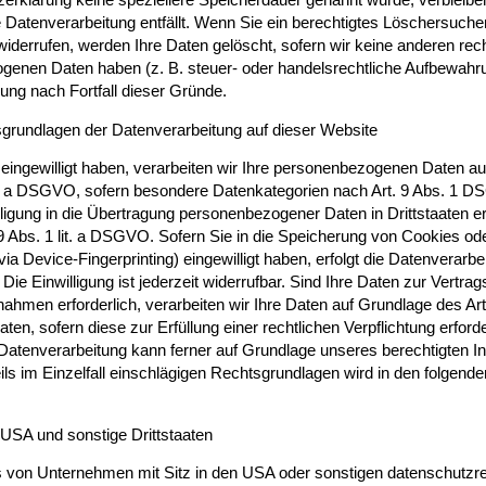
ie Datenverarbeitung entfällt. Wenn Sie ein berechtigtes Löschersuch
widerrufen, werden Ihre Daten gelöscht, sofern wir keine anderen rec
genen Daten haben (z. B. steuer- oder handelsrechtliche Aufbewahru
hung nach Fortfall dieser Gründe.
grundlagen der Datenverarbeitung auf dieser Website
 eingewilligt haben, verarbeiten wir Ihre personenbezogenen Daten au
lit. a DSGVO, sofern besondere Datenkategorien nach Art. 9 Abs. 1 
lligung in die Übertragung personenbezogener Daten in Drittstaaten er
Abs. 1 lit. a DSGVO. Sofern Sie in die Speicherung von Cookies oder
via Device-Fingerprinting) eingewilligt haben, erfolgt die Datenverarbe
e Einwilligung ist jederzeit widerrufbar. Sind Ihre Daten zur Vertrag
hmen erforderlich, verarbeiten wir Ihre Daten auf Grundlage des Art
ten, sofern diese zur Erfüllung einer rechtlichen Verpflichtung erford
 Datenverarbeitung kann ferner auf Grundlage unseres berechtigten In
eils im Einzelfall einschlägigen Rechtsgrundlagen wird in den folgend
 USA und sonstige Drittstaaten
von Unternehmen mit Sitz in den USA oder sonstigen datenschutzrec