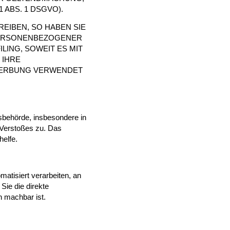
ABS. 1 DSGVO).
EIBEN, SO HABEN SIE
 PERSONENBEZOGENER
LING, SOWEIT ES MIT
 IHRE
WERBUNG VERWENDET
sbehörde, insbesondere in
 Verstoßes zu. Das
helfe.
matisiert verarbeiten, an
Sie die direkte
h machbar ist.