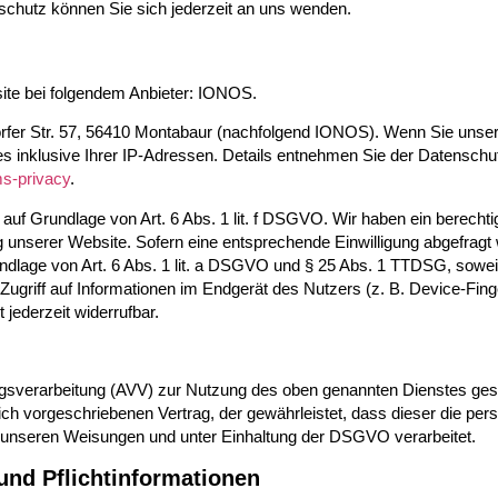
hutz können Sie sich jederzeit an uns wenden.
ite bei folgendem Anbieter:
IONOS.
orfer Str. 57, 56410 Montabaur (nachfolgend IONOS). Wenn Sie unse
es inklusive Ihrer IP-Adressen. Details entnehmen Sie der Datensch
ms-privacy
.
uf Grundlage von Art. 6 Abs. 1 lit. f DSGVO. Wir haben ein berechtig
 unserer Website. Sofern eine entsprechende Einwilligung abgefragt w
ndlage von Art. 6 Abs. 1 lit. a DSGVO und § 25 Abs. 1 TTDSG, soweit 
ugriff auf Informationen im Endgerät des Nutzers (z. B. Device-Finge
 jederzeit widerrufbar.
agsverarbeitung (AVV) zur Nutzung des oben genannten Dienstes ges
ich vorgeschriebenen Vertrag, der gewährleistet, dass dieser die p
unseren Weisungen und unter Einhaltung der DSGVO verarbeitet.
und Pflicht­informationen