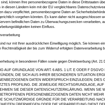
v sind, können Ihre personenbezogene Daten in diese Drittstaaten übe
s in diesen Ländern kein mit der EU vergleichbares Datenschutznivea
n dazu verpflichtet, personenbezogene Daten an Sicherheitsbehör
 gerichtlich vorgehen könnten. Es kann daher nicht ausgeschlossen
-Servern befindlichen Daten zu Überwachungszwecken verarbeiten, a
rbeitungstätigkeiten keinen Einfluss.
enverarbeitung
nd nur mit Ihrer ausdrücklichen Einwilligung möglich. Sie können eine 
Die Rechtmäßigkeit der bis zum Widerruf erfolgten Datenverarbeitung b
nerhebung in besonderen Fällen sowie gegen Direktwerbung (Art. 2
AUF GRUNDLAGE VON ART. 6 ABS. 1 LIT. E ODER F DSGVO 
RÜNDEN, DIE SICH AUS IHRER BESONDEREN SITUATION ERG
ENBEZOGENEN DATEN WIDERSPRUCH EINZULEGEN; DIES GI
ZTES PROFILING. DIE JEWEILIGE RECHTSGRUNDLAGE, AUF
NEHMEN SIE DIESER DATENSCHUTZERKLÄRUNG. WENN SIE
 BETROFFENEN PERSONENBEZOGENEN DATEN NICHT MEHR V
E SCHUTZWÜRDIGE GRÜNDE FÜR DIE VERARBEITUNG NACHW
EIHEITEN ÜBERWIEGEN ODER DIE VERARBEITUNG DIENT D